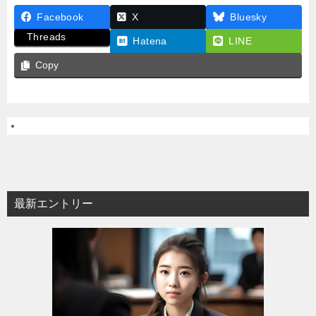
Facebook
X
Bluesky
Threads
Hatena
LINE
Copy
最新エントリー