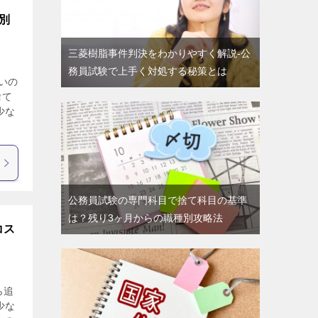
別
三菱樹脂事件判決をわかりやすく解説-公
務員試験で上手く対処する秘策とは
いの
捨て
少な
公務員試験の専門科目で捨て科目の基準
は？残り3ヶ月からの職種別攻略法
コス
ら追
少な