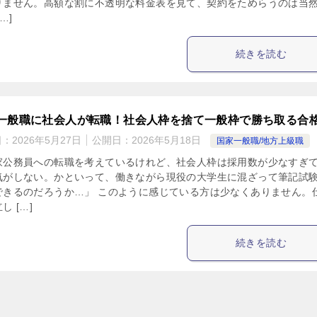
りません。高額な割に不透明な料金表を見て、契約をためらうのは当
…]
続きを読む
一般職に社会人が転職！社会人枠を捨て一般枠で勝ち取る合
日：
2026年5月27日
公開日：
2026年5月18日
国家一般職/地方上級職
家公務員への転職を考えているけれど、社会人枠は採用数が少なすぎ
気がしない。かといって、働きながら現役の大学生に混ざって筆記試
できるのだろうか…」 このように感じている方は少なくありません。
し […]
続きを読む