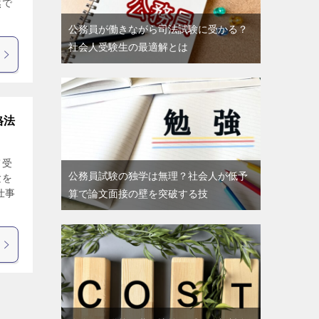
然で
公務員が働きながら司法試験に受かる？
社会人受験生の最適解とは
格法
て受
公務員試験の独学は無理？社会人が低予
験を
仕事
算で論文面接の壁を突破する技