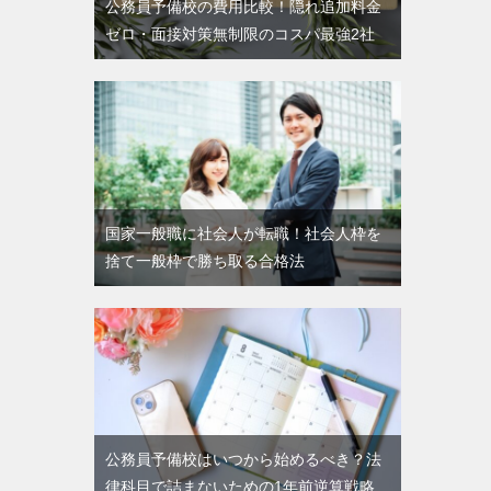
公務員予備校の費用比較！隠れ追加料金
ゼロ・面接対策無制限のコスパ最強2社
国家一般職に社会人が転職！社会人枠を
捨て一般枠で勝ち取る合格法
公務員予備校はいつから始めるべき？法
律科目で詰まないための1年前逆算戦略