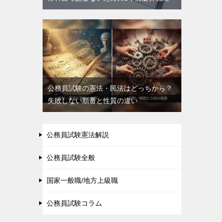
公務員試験の憲法・民法はどっちから？
失敗しない順番と性質の違い
公務員試験憲法解説
公務員試験全般
国家一般職/地方上級職
公務員試験コラム