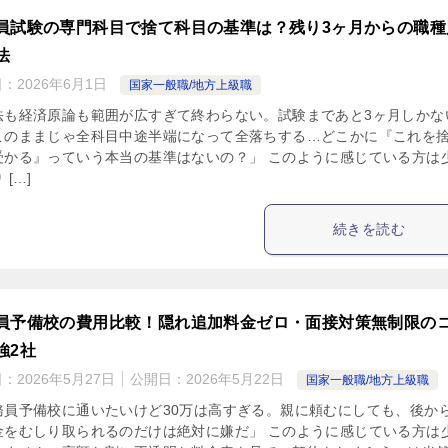
員試験の専門科目で捨て科目の基準は？残り3ヶ月からの職種
法
日：
2026年6月1日
国家一般職/地方上級職
法も経済原論も範囲が広すぎて終わらない。試験まであと3ヶ月しかな
このままじゃ全科目中途半端になって全落ちする…どこかに『これを
受かる』っていう本当の基準はないの？」 このように感じている方は
 […]
続きを読む
員予備校の費用比較！隠れ追加料金ゼロ・面接対策無制限の
強2社
日：
2026年5月27日
公開日：
2026年5月22日
国家一般職/地方上級職
務員予備校に通いたいけど30万は高すぎる。親に頼むにしても、後か
金をむしり取られるのだけは絶対に嫌だ」 このように感じている方は