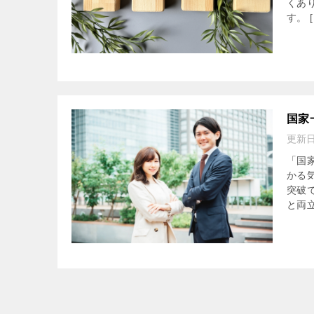
くあ
す。 [
国家
更新
「国
かる
突破
と両立