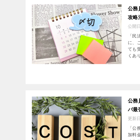
公務
攻略
公開
「民
に、
ても
くあり
公務
パ最
更新
「公
加料