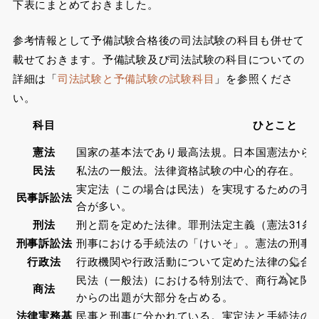
下表にまとめておきました。
参考情報として予備試験合格後の司法試験の科目も併せて
載せておきます。予備試験及び司法試験の科目についての
詳細は「
司法試験と予備試験の試験科目
」を参照くださ
い。
科目
ひとこと
憲法
国家の基本法であり最高法規。日本国憲法から
民法
私法の一般法。法律資格試験の中心的存在。
実定法（この場合は民法）を実現するための手
民事訴訟法
合が多い。
刑法
刑と罰を定めた法律。罪刑法定主義（憲法31条
刑事訴訟法
刑事における手続法の「けいそ」。憲法の刑事
行政法
行政機関や行政活動について定めた法律の集合
→
民法（一般法）における特別法で、商行為に関
商法
からの出題が大部分を占める。
法律実務基
民事と刑事に分かれている。実定法と手続法の