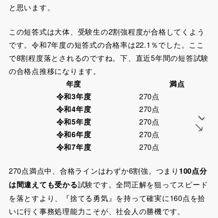
と思います。
この短答式は大体、
受験生の2割強程度が合格
してくよう
です。令和7年度の短答式の合格率は22.1％でした。ここ
で8割程度落とされるのですね。下、直近5年間の短答試験
の合格点推移になります。
年度
満点
令和3年度
270点
令和4年度
270点
→
令和5年度
270点
令和6年度
270点
令和7年度
270点
270点満点中、合格ラインはわずか6割強。つまり
100点分
は間違えても受かる
試験です。全問正解を狙ってスピード
を落とすより、『捨てる勇気』を持って確実に160点を拾
いに行く事務処理能力こそが、社会人の勝機です。