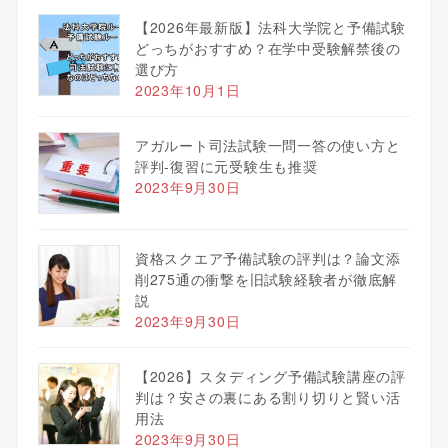
【2026年最新版】法科大学院と予備試験
どっちがおすすめ？在学中受験解禁後の
選び方
2023年10月1日
アガルート司法試験一問一答の使い方と
評判-復習に元受験生も推奨
2023年9月30日
資格スクエア予備試験の評判は？論文添
削275通の衝撃を旧試験経験者が徹底解
説
2023年9月30日
【2026】スタディング予備試験講座の評
判は？安さの裏にある割り切りと賢い活
用法
2023年9月30日