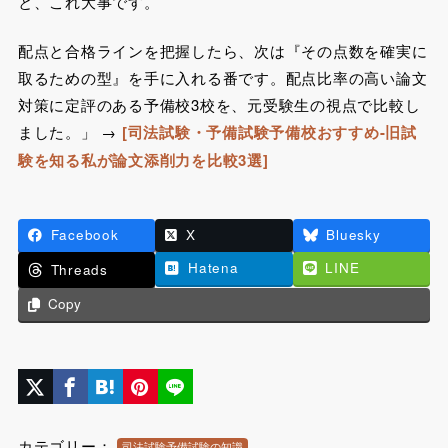
と、これ大事
です。
配点と合格ラインを把握したら、次は『その点数を確実に
取るための型』を手に入れる番です。配点比率の高い論文
対策に定評のある予備校3校を、元受験生の視点で比較し
ました。」 →
[
司法試験・予備試験予備校おすすめ-旧試
験を知る私が論文添削力を比較3選
]
Facebook
X
Bluesky
Hatena
LINE
Threads
Copy
カテゴリー：
司法試験予備試験の知識