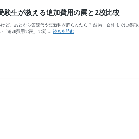
受験生が教える追加費用の罠と2校比較
ないけど、あとから答練代や更新料が膨らんだら？ 結局、合格までに総額
司
い「追加費用の罠」の間 …
続きを読む
法
試
験
予
備
校
の
費
用
は
総
額
で
選
べ！
5